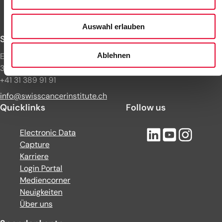
Auswahl erlauben
Swiss Cancer Institute
Ablehnen
Effingerstrasse 33
3008 Bern
+41 31 389 91 91
info@swisscancerinstitute.ch
Quicklinks
Follow us
Electronic Data
Capture
Karriere
Login Portal
Mediencorner
Neuigkeiten
Über uns