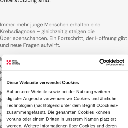
Unterstützung sind.
Immer mehr junge Menschen erhalten eine
Krebsdiagnose – gleichzeitig steigen die
Überlebenschancen. Ein Fortschritt, der Hoffnung gibt
und neue Fragen aufwirft.
Im Beitrag von 10vor10 von
SRF - Schweizer Radio
und Fernsehen
spricht unser Vizepräsident Sacha
Rothschild über mögliche Gründe für diese
Entwicklung und den wachsenden Forschungsbedarf.
Diese Webseite verwendet Cookies
Auf unserer Website sowie bei der Nutzung weiterer
Klar ist: Wenn immer mehr Menschen nach einer
digitaler Angebote verwenden wir Cookies und ähnliche
Krebstherapie leben, rückt die Lebensqualität stärker
Technologien (nachfolgend unter dem Begriff «Cookies»
in den Fokus. Es geht nicht mehr nur ums Überleben,
zusammengefasst). Die genannten Cookies können
sondern um Therapieoptimierung – mit weniger
vonuns oder einem Dritten in unserem Namen platziert
Nebenwirkungen und langfristig besseren
werden. Weitere Informationen über Cookies und deren
Perspektiven für Patientinnen und Patienten.