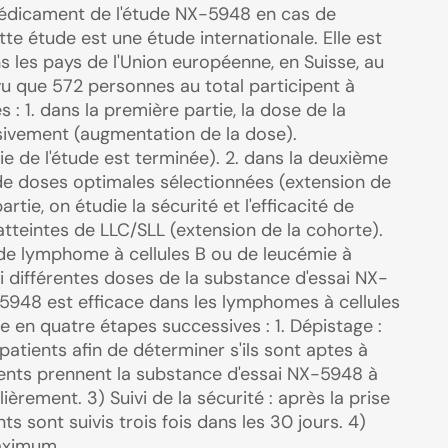
 médicament de l'étude NX-5948 en cas de
e étude est une étude internationale. Elle est
 les pays de l'Union européenne, en Suisse, au
vu que 572 personnes au total participent à
 : 1. dans la première partie, la dose de la
ivement (augmentation de la dose).
tie de l'étude est terminée). 2. dans la deuxième
té de doses optimales sélectionnées (extension de
rtie, on étudie la sécurité et l'efficacité de
teintes de LLC/SLL (extension de la cohorte).
 de lymphome à cellules B ou de leucémie à
si différentes doses de la substance d'essai NX-
-5948 est efficace dans les lymphomes à cellules
e en quatre étapes successives : 1. Dépistage :
patients afin de déterminer s'ils sont aptes à
atients prennent la substance d'essai NX-5948 à
ièrement. 3) Suivi de la sécurité : après la prise
s sont suivis trois fois dans les 30 jours. 4)
aximum.