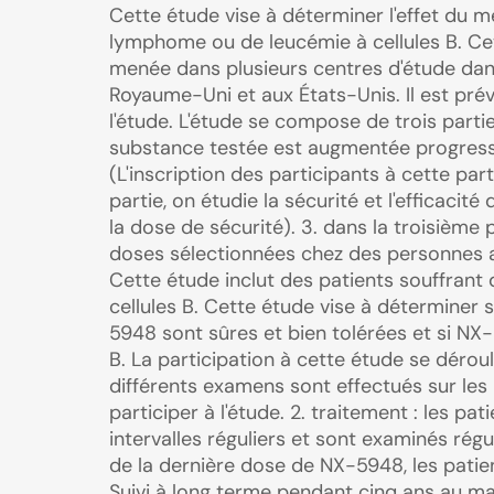
Cette étude vise à déterminer l'effet du
lymphome ou de leucémie à cellules B. Cett
menée dans plusieurs centres d'étude dans
Royaume-Uni et aux États-Unis. Il est pré
l'étude. L'étude se compose de trois parties
substance testée est augmentée progress
(L'inscription des participants à cette par
partie, on étudie la sécurité et l'efficaci
la dose de sécurité). 3. dans la troisième pa
doses sélectionnées chez des personnes at
Cette étude inclut des patients souffrant
cellules B. Cette étude vise à déterminer 
5948 sont sûres et bien tolérées et si NX
B. La participation à cette étude se déroul
différents examens sont effectués sur les 
participer à l'étude. 2. traitement : les p
intervalles réguliers et sont examinés régul
de la dernière dose de NX-5948, les patient
Suivi à long terme pendant cinq ans au m